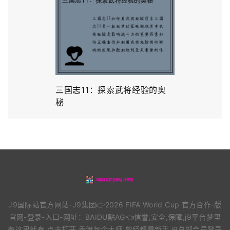
三国志11：探索武将经验的奥
秘
J9国际站官方网站-J9集团👉2026 FIFA World Cup 官方合作-版
官网-登录-入口-网址：BAIDU點AG👈信誉,安全,保障,j9平台梦里
有这里就有.点击打开.香港每个大师,曾经都是新手.j9总部会员登录